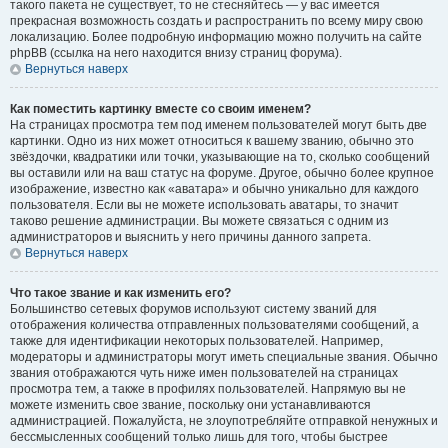
такого пакета не существует, то не стесняйтесь — у вас имеется
прекрасная возможность создать и распространить по всему миру свою
локализацию. Более подробную информацию можно получить на сайте
phpBB (ссылка на него находится внизу страниц форума).
Вернуться наверх
Как поместить картинку вместе со своим именем?
На страницах просмотра тем под именем пользователей могут быть две
картинки. Одно из них может относиться к вашему званию, обычно это
звёздочки, квадратики или точки, указывающие на то, сколько сообщений
вы оставили или на ваш статус на форуме. Другое, обычно более крупное
изображение, известно как «аватара» и обычно уникально для каждого
пользователя. Если вы не можете использовать аватары, то значит
таково решение администрации. Вы можете связаться с одним из
администраторов и выяснить у него причины данного запрета.
Вернуться наверх
Что такое звание и как изменить его?
Большинство сетевых форумов используют систему званий для
отображения количества отправленных пользователями сообщений, а
также для идентификации некоторых пользователей. Например,
модераторы и администраторы могут иметь специальные звания. Обычно
звания отображаются чуть ниже имен пользователей на страницах
просмотра тем, а также в профилях пользователей. Напрямую вы не
можете изменить свое звание, поскольку они устанавливаются
администрацией. Пожалуйста, не злоупотребляйте отправкой ненужных и
бессмысленных сообщений только лишь для того, чтобы быстрее