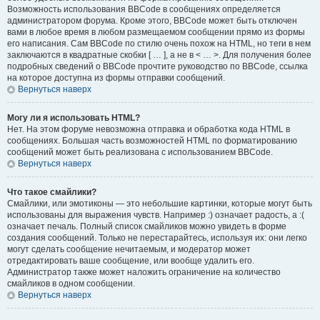
Возможность использования BBCode в сообщениях определяется
администратором форума. Кроме этого, BBCode может быть отключен
вами в любое время в любом размещаемом сообщении прямо из формы
его написания. Сам BBCode по стилю очень похож на HTML, но теги в нем
заключаются в квадратные скобки [ … ], а не в < … >. Для получения более
подробных сведений о BBCode прочтите руководство по BBCode, ссылка
на которое доступна из формы отправки сообщений.
Вернуться наверх
Могу ли я использовать HTML?
Нет. На этом форуме невозможна отправка и обработка кода HTML в
сообщениях. Большая часть возможностей HTML по форматированию
сообщений может быть реализована с использованием BBCode.
Вернуться наверх
Что такое смайлики?
Смайлики, или эмотиконы — это небольшие картинки, которые могут быть
использованы для выражения чувств. Например :) означает радость, а :(
означает печаль. Полный список смайликов можно увидеть в форме
создания сообщений. Только не перестарайтесь, используя их: они легко
могут сделать сообщение нечитаемым, и модератор может
отредактировать ваше сообщение, или вообще удалить его.
Администратор также может наложить ограничение на количество
смайликов в одном сообщении.
Вернуться наверх