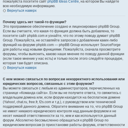
пожалуйста посетите сайт
phpBB Ideas Centre
, на котором Вы найдете
всю необходимую информацию.
Вернуться наверх
Почему здесь нет такой-то функции?
Это программное обеспечение создано и лицензировано phpBB Group.
Если вы считаете, что какая-то функция должна быть добавлена, то
посетите сайт phpbb.com и узнайте, что по этому поводу думает phpBB
Group. Пожалуйста, не оставляйте запросов о добавлении каких-либо
функций на форуме phpbb.com — phpBB Group использует SourceForge
для работы над новыми функциями. Пожалуйста, сначала просмотрите
форумы, чтобы выяснить, каково наше мнение по поводу данной функции
(если такое мнение у нас есть) и только после этого следуйте процедуре,
которая там будет описана.
Вернуться наверх
С кем можно связаться по вопросам некорректного использования или
юридических вопросов, связанных с этим форумом?
Вы можете связаться с любым из администраторов, перечисленных на
странице «Команда сайта». Если вы не получите ответа, то свяжитесь с
владельцем домена или, если форум находится на бесплатном домене
(Yahoo!, chat.ru, free.fr, f2s.com и т.д.), с руководством или технической
поддержкой данного домена. Обратите внимание на то, что phpBB Group
не имеет никакого юридического контроля над данным форумом и не
несет никакой ответственности за то, кем и как используется данный
форум. Абсолютно бессмысленно обращаться к phpBB Group по
юридическим вопросам (о приостановке работы форума, ответственности