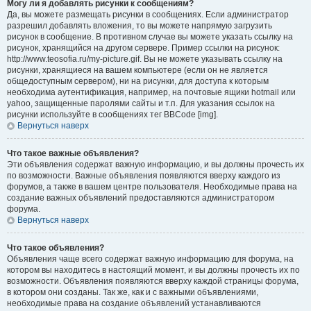
Могу ли я добавлять рисунки к сообщениям?
Да, вы можете размещать рисунки в сообщениях. Если администратор
разрешил добавлять вложения, то вы можете напрямую загрузить
рисунок в сообщение. В противном случае вы можете указать ссылку на
рисунок, хранящийся на другом сервере. Пример ссылки на рисунок:
http://www.teosofia.ru/my-picture.gif. Вы не можете указывать ссылку на
рисунки, хранящиеся на вашем компьютере (если он не является
общедоступным сервером), ни на рисунки, для доступа к которым
необходима аутентификация, например, на почтовые ящики hotmail или
yahoo, защищенные паролями сайты и т.п. Для указания ссылок на
рисунки используйте в сообщениях тег BBCode [img].
Вернуться наверх
Что такое важные объявления?
Эти объявления содержат важную информацию, и вы должны прочесть их
по возможности. Важные объявления появляются вверху каждого из
форумов, а также в вашем центре пользователя. Необходимые права на
создание важных объявлений предоставляются администратором
форума.
Вернуться наверх
Что такое объявления?
Объявления чаще всего содержат важную информацию для форума, на
котором вы находитесь в настоящий момент, и вы должны прочесть их по
возможности. Объявления появляются вверху каждой страницы форума,
в котором они созданы. Так же, как и с важными объявлениями,
необходимые права на создание объявлений устанавливаются