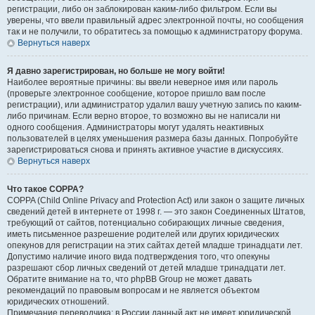
регистрации, либо он заблокирован каким-либо фильтром. Если вы
уверены, что ввели правильный адрес электронной почты, но сообщения
так и не получили, то обратитесь за помощью к администратору форума.
Вернуться наверх
Я давно зарегистрирован, но больше не могу войти!
Наиболее вероятные причины: вы ввели неверное имя или пароль
(проверьте электронное сообщение, которое пришло вам после
регистрации), или администратор удалил вашу учетную запись по каким-
либо причинам. Если верно второе, то возможно вы не написали ни
одного сообщения. Администраторы могут удалять неактивных
пользователей в целях уменьшения размера базы данных. Попробуйте
зарегистрироваться снова и принять активное участие в дискуссиях.
Вернуться наверх
Что такое COPPA?
COPPA (Child Online Privacy and Protection Act) или закон о защите личных
сведений детей в интернете от 1998 г. — это закон Соединенных Штатов,
требующий от сайтов, потенциально собирающих личные сведения,
иметь письменное разрешение родителей или других юридических
опекунов для регистрации на этих сайтах детей младше тринадцати лет.
Допустимо наличие иного вида подтверждения того, что опекуны
разрешают сбор личных сведений от детей младше тринадцати лет.
Обратите внимание на то, что phpBB Group не может давать
рекомендаций по правовым вопросам и не является объектом
юридических отношений.
Примечание переводчика: в России данный акт не имеет юридической