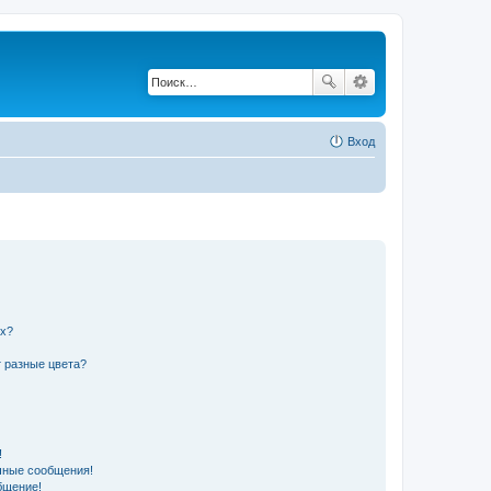
Вход
их?
 разные цвета?
!
чные сообщения!
бщение!