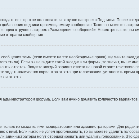
создать ее в центре пользователя в группе настроек «Подпись». После созд
 добавления подписи к размещаемому сообщению. Также вы можете настроит
опцию в группе настроек «Размещение сообщений». Несмотря на это, вы с
рме отправки сообщения.
 сообщения темы (если имеете на это необходимые права), щелкните вкладк
го стиля). Если вы не видите такой вкладки или формы, то значит, вы не име
рианты ответа». Вводите каждый вариант ответа на новой строке текстового 
 задать количество вариантов ответа при голосовании, установить время пр
свои ответы.
я администратором форума. Если вам нужно добавить количество вариантов,
ться только их создателями, модераторами или администраторами. Для редак
но с ним). Если никто не успел проголосовать, то вы можете удалить голосо
или администраторы могут отредактировать или удалить голосование. Это сд