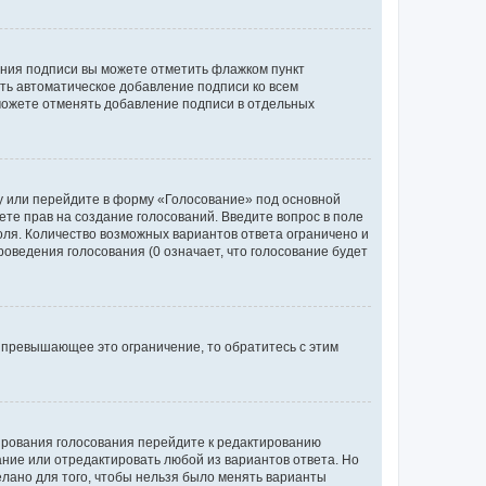
ания подписи вы можете отметить флажком пункт
ь автоматическое добавление подписи ко всем
можете отменять добавление подписи в отдельных
у или перейдите в форму «Голосование» под основной
ете прав на создание голосований. Введите вопрос в поле
поля. Количество возможных вариантов ответа ограничено и
оведения голосования (0 означает, что голосование будет
 превышающее это ограничение, то обратитесь с этим
тирования голосования перейдите к редактированию
вание или отредактировать любой из вариантов ответа. Но
елано для того, чтобы нельзя было менять варианты