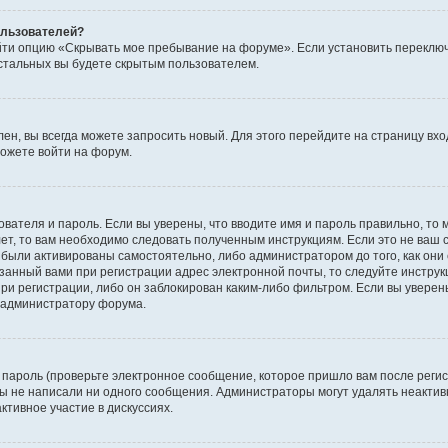
пользователей?
йти опцию «Скрывать мое пребывание на форуме». Если установить переключ
стальных вы будете скрытым пользователем.
лен, вы всегда можете запросить новый. Для этого перейдите на страницу вх
ожете войти на форум.
ователя и пароль. Если вы уверены, что вводите имя и пароль правильно, то 
ет, то вам необходимо следовать полученным инструкциям. Если это не ваш с
были активированы самостоятельно, либо администратором до того, как они 
занный вами при регистрации адрес электронной почты, то следуйте инструк
ри регистрации, либо он заблокирован каким-либо фильтром. Если вы уверены
к администратору форума.
пароль (проверьте электронное сообщение, которое пришло вам после регис
 вы не написали ни одного сообщения. Администраторы могут удалять неакт
ктивное участие в дискуссиях.