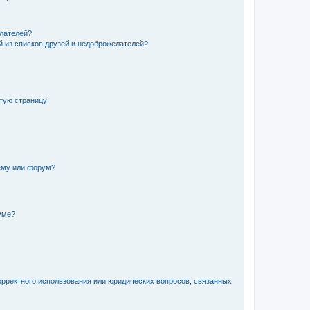
елателей?
й из списков друзей и недоброжелателей?
стую страницу!
ему или форум?
уме?
орректного использования или юридических вопросов, связанных