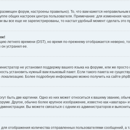
 размещен форум, настроены правильно). То, что вам кажется неправильным 
руппе общих настроек центра пользователя. Примечание: для изменения часово
 вы все еще не зарегистрированы, то настал удобный момент сделать это п
ое!
пцию летнего времени (
DST
), но время по-прежнему отображается неверно, то
 он устранил ее.
инистратор не установил поддержку вашего языка на форуме, или же просто 
ость установить нужный вам языковый пакет. Если такого пакета не существу
ю локализацию. Более подробную информацию можно получить на сайте phpBB
ут быть две картинки. Одно из них может относиться к вашему званию, обычн
форуме. Другое, обычно более крупное изображение, известно как «аватара» 
администрации. Вы можете связаться с одним из администраторов и выяснить
 для отображения количества отправленных пользователями сообщений, а т