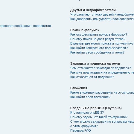
Друзья и недоброжелатели
Что означают списки друзей и недоброж
Как добавлять или удалять пользователе
ктронного сообщения, появляется
Поиск в форумах
Как осуществлять поиск в форумах?
Почему поиск не дает результатов?
В результате моего поиска я получил пу
Как найти конкретного пользователя?
Как найти свои сообщения и темы?
Закладки и подписки на темы
Чем отличаются закладки от подписок?
Как мне подписаться на определенную т
Как отказаться от подписки?
Вложения
Какие вложения разрешены на этом фор
Как найти свои вложения?
Сведения о phpBB 3 (Olympus)
Кто написал phpBB 3?
Почему здесь нет такой-то функции?
С кем можно связаться по вопросам нек
с этим форумом?
Перевод FAQ