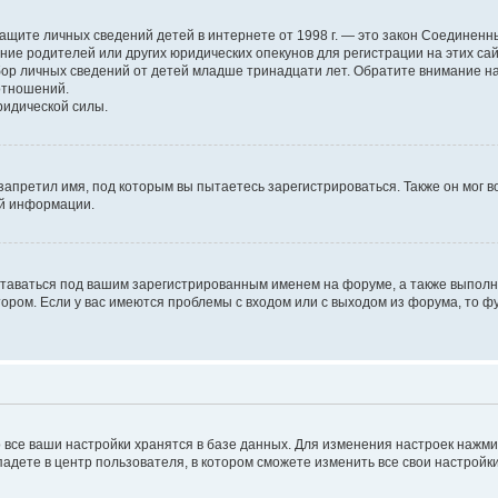
н о защите личных сведений детей в интернете от 1998 г. — это закон Соедине
е родителей или других юридических опекунов для регистрации на этих са
бор личных сведений от детей младше тринадцати лет. Обратите внимание на
отношений.
ридической силы.
запретил имя, под которым вы пытаетесь зарегистрироваться. Также он мог 
ой информации.
ставаться под вашим зарегистрированным именем на форуме, а также выполня
ром. Если у вас имеются проблемы с входом или с выходом из форума, то ф
 все ваши настройки хранятся в базе данных. Для изменения настроек нажм
падете в центр пользователя, в котором сможете изменить все свои настройки