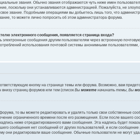
циальные звания. Обычно звания отображаются чуть ниже имен пользователе
ание, поскольку они устанавливаются администрацией. Пожалуйста, не злоу
 свое звание. Подобными операциями вы добьетесь лишь того, что админист
звание, то можете лично попросить об этом администратора форума.
ателю электронного сообщения, появляется страница входа?
ть электронные сообщения другим пользователям через встроенную почтову
отреблений использования почтовой системы анонимными пользователями, 
ответствующую кнопку на странице темы или форума. Возможно, вам придет
 внизу страниц форумов или тем (список
Вы
можете
начинать темы, Вы
мо
орума, то вы можете редактировать и удалять только свои собственные со
течение ограниченного времени после его размещения. Если после вашего с
дпись ниже отредактированного вами сообщения. Эта надпись будет показыв
вашего сообщения нет сообщений от других пользователей, и если сообщени
чему они редактировали ваше сообщение. Обычные пользователи не могут уда