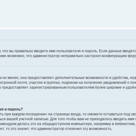
м, что вы правильно вводите имя пользователя и пароль. Если данные вводят
 Также возможно, что администратор неправильно настроил конфигурацию фор
 не менее, она предоставляет дополнительные возможности и удобства, не
ктронной почте, участие в группах, подписки на получение уведомлений о п
, но предоставляет зарегистрированным пользователям более широкие и удо
мя и пароль?
ть при каждом посещении» на странице входа, то сможете оставаться под с
аться вашей учетной записью. Для того чтобы вам не приходилось вводить имя
омендуем делать это на общедоступном компьютере, например в библиотеке, 
т, то это значит, что администратор отключил эту возможность.