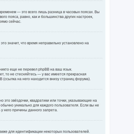
временем — это всего лишь разница в часовых поясах. Вы
го пояса, равно, как и большинства других настроек,
рямо сейчас.
 это значит, что время неправильно установлено на
никто еще не перевел phpBB на ваш язык.
ет, то не стесняйтесь — у вас имеется прекрасная
 (ссылка на него находится внизу страниц форума).
о это звёздочки, квадратики или точки, указывающие на
и обычно уникально для каждого пользователя. Если вы не
 у него причины данного запрета.
акже для идентификации некоторых пользователей.