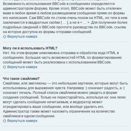
Возможность использования BBCode в сообщениях определяется
администратором форума. Кроме этого, BBCode может быть отключен
вами в любое время в любом размещаемом сообщении прямо из формы
его написания. Сам BBCode по стилю очень похож на HTML, но теги в нем
заключаются в квадратные скобки [ … ], а не в < … >. Для получения более
подробных сведений о BBCode прочтите руководство по BBCode, ссылка
на которое доступна из формы отправки сообщений.
Вернуться наверх
Могу ли я использовать HTML?
Нет. На этом форуме невозможна отправка и обработка кода HTML в
сообщениях. Большая часть возможностей HTML по форматированию
сообщений может быть реализована с использованием BBCode.
Вернуться наверх
Что такое смайлики?
Смайлики, или эмотиконы — это небольшие картинки, которые могут быть
использованы для выражения чувств. Например :) означает радость, а :(
означает печаль. Полный список смайликов можно увидеть в форме
создания сообщений. Только не перестарайтесь, используя их: они легко
могут сделать сообщение нечитаемым, и модератор может
отредактировать ваше сообщение, или вообще удалить его.
Администратор также может наложить ограничение на количество
смайликов в одном сообщении.
Вернуться наверх