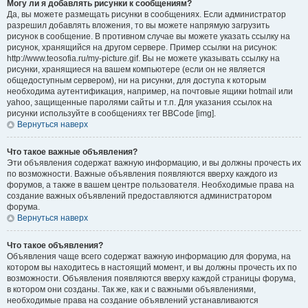
Могу ли я добавлять рисунки к сообщениям?
Да, вы можете размещать рисунки в сообщениях. Если администратор
разрешил добавлять вложения, то вы можете напрямую загрузить
рисунок в сообщение. В противном случае вы можете указать ссылку на
рисунок, хранящийся на другом сервере. Пример ссылки на рисунок:
http://www.teosofia.ru/my-picture.gif. Вы не можете указывать ссылку на
рисунки, хранящиеся на вашем компьютере (если он не является
общедоступным сервером), ни на рисунки, для доступа к которым
необходима аутентификация, например, на почтовые ящики hotmail или
yahoo, защищенные паролями сайты и т.п. Для указания ссылок на
рисунки используйте в сообщениях тег BBCode [img].
Вернуться наверх
Что такое важные объявления?
Эти объявления содержат важную информацию, и вы должны прочесть их
по возможности. Важные объявления появляются вверху каждого из
форумов, а также в вашем центре пользователя. Необходимые права на
создание важных объявлений предоставляются администратором
форума.
Вернуться наверх
Что такое объявления?
Объявления чаще всего содержат важную информацию для форума, на
котором вы находитесь в настоящий момент, и вы должны прочесть их по
возможности. Объявления появляются вверху каждой страницы форума,
в котором они созданы. Так же, как и с важными объявлениями,
необходимые права на создание объявлений устанавливаются