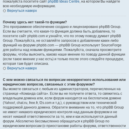
пожалуйста посетите сайт
phpBB Ideas Centre
, на котором Вы найдете
всю необходимую информацию.
Вернуться наверх
Почему здесь нет такой-то функции?
Это программное обеспечение создано и лицензировано phpBB Group.
Если вы считаете, что какая-то функция должна быть добавлена, то
посетите сайт phpbb.com и узнайте, что по этому поводу думает phpBB
Group. Пожалуйста, не оставляйте запросов о добавлении каких-либо
функций на форуме phpbb.com — phpBB Group использует SourceForge
для работы над новыми функциями. Пожалуйста, сначала просмотрите
форумы, чтобы выяснить, каково наше мнение по поводу данной функции
(если такое мнение у нас есть) и только после этого следуйте процедуре,
которая там будет описана.
Вернуться наверх
С кем можно связаться по вопросам некорректного использования или
юридических вопросов, связанных с этим форумом?
Вы можете связаться с любым из администраторов, перечисленных на
странице «Команда сайта». Если вы не получите ответа, то свяжитесь с
владельцем домена или, если форум находится на бесплатном домене
(Yahoo!, chat.ru, free.fr, f2s.com и т.д.), с руководством или технической
поддержкой данного домена. Обратите внимание на то, что phpBB Group
не имеет никакого юридического контроля над данным форумом и не
несет никакой ответственности за то, кем и как используется данный
форум. Абсолютно бессмысленно обращаться к phpBB Group по
юридическим вопросам (о приостановке работы форума, ответственности