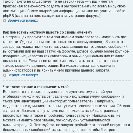
такого пакета не существует, то не стесняйтесь — у вас имеется
прекрасная возможность создать и распространить по всему миру свою
локализацию. Более подробную информацию можно получить на сайте
phpBB (ссылка на него находится внизу страниц форума).
Вернуться наверх
Как поместить картинку вместе со своим именем?
На страницах просмотра тем под именем пользователей могут быть две
картинки. Одно из них может относиться к вашему званию, обычно это
звёздочки, квадратики или точки, указывающие на то, сколько сообщений
вы оставили или на ваш статус на форуме. Другое, обычно более крупное
изображение, известно как «аватара» и обычно уникально для каждого
пользователя. Если вы не можете использовать аватары, то значит
таково решение администрации. Вы можете связаться с одним из
администраторов и выяснить у него причины данного запрета.
Вернуться наверх
Что такое звание и как изменить его?
Большинство сетевых форумов используют систему званий для
отображения количества отправленных пользователями сообщений, а
также для идентификации некоторых пользователей. Например,
модераторы и администраторы могут иметь специальные звания. Обычно
звания отображаются чуть ниже имен пользователей на страницах
просмотра тем, а также в профилях пользователей. Напрямую вы не
можете изменить свое звание, поскольку они устанавливаются
администрацией. Пожалуйста, не злоупотребляйте отправкой ненужных и
бессмысленных сообщений только лишь для того, чтобы быстрее