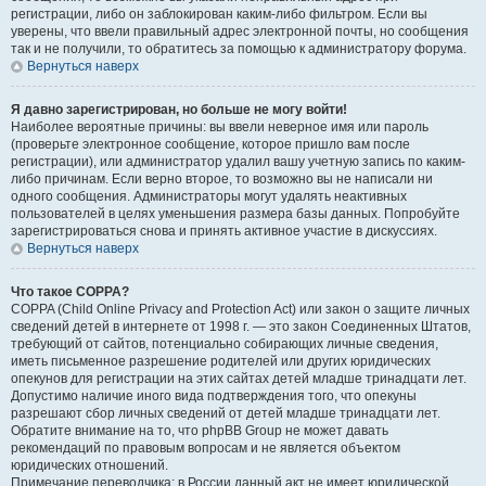
регистрации, либо он заблокирован каким-либо фильтром. Если вы
уверены, что ввели правильный адрес электронной почты, но сообщения
так и не получили, то обратитесь за помощью к администратору форума.
Вернуться наверх
Я давно зарегистрирован, но больше не могу войти!
Наиболее вероятные причины: вы ввели неверное имя или пароль
(проверьте электронное сообщение, которое пришло вам после
регистрации), или администратор удалил вашу учетную запись по каким-
либо причинам. Если верно второе, то возможно вы не написали ни
одного сообщения. Администраторы могут удалять неактивных
пользователей в целях уменьшения размера базы данных. Попробуйте
зарегистрироваться снова и принять активное участие в дискуссиях.
Вернуться наверх
Что такое COPPA?
COPPA (Child Online Privacy and Protection Act) или закон о защите личных
сведений детей в интернете от 1998 г. — это закон Соединенных Штатов,
требующий от сайтов, потенциально собирающих личные сведения,
иметь письменное разрешение родителей или других юридических
опекунов для регистрации на этих сайтах детей младше тринадцати лет.
Допустимо наличие иного вида подтверждения того, что опекуны
разрешают сбор личных сведений от детей младше тринадцати лет.
Обратите внимание на то, что phpBB Group не может давать
рекомендаций по правовым вопросам и не является объектом
юридических отношений.
Примечание переводчика: в России данный акт не имеет юридической