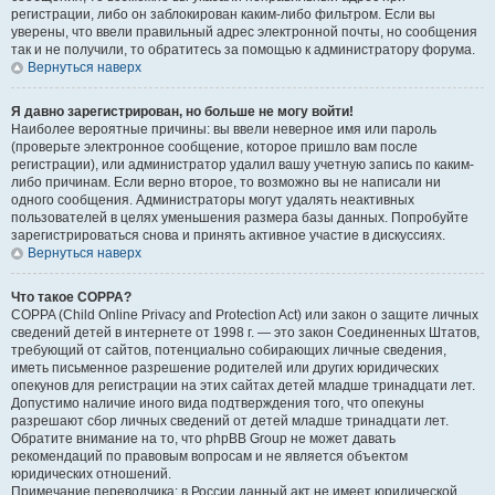
регистрации, либо он заблокирован каким-либо фильтром. Если вы
уверены, что ввели правильный адрес электронной почты, но сообщения
так и не получили, то обратитесь за помощью к администратору форума.
Вернуться наверх
Я давно зарегистрирован, но больше не могу войти!
Наиболее вероятные причины: вы ввели неверное имя или пароль
(проверьте электронное сообщение, которое пришло вам после
регистрации), или администратор удалил вашу учетную запись по каким-
либо причинам. Если верно второе, то возможно вы не написали ни
одного сообщения. Администраторы могут удалять неактивных
пользователей в целях уменьшения размера базы данных. Попробуйте
зарегистрироваться снова и принять активное участие в дискуссиях.
Вернуться наверх
Что такое COPPA?
COPPA (Child Online Privacy and Protection Act) или закон о защите личных
сведений детей в интернете от 1998 г. — это закон Соединенных Штатов,
требующий от сайтов, потенциально собирающих личные сведения,
иметь письменное разрешение родителей или других юридических
опекунов для регистрации на этих сайтах детей младше тринадцати лет.
Допустимо наличие иного вида подтверждения того, что опекуны
разрешают сбор личных сведений от детей младше тринадцати лет.
Обратите внимание на то, что phpBB Group не может давать
рекомендаций по правовым вопросам и не является объектом
юридических отношений.
Примечание переводчика: в России данный акт не имеет юридической