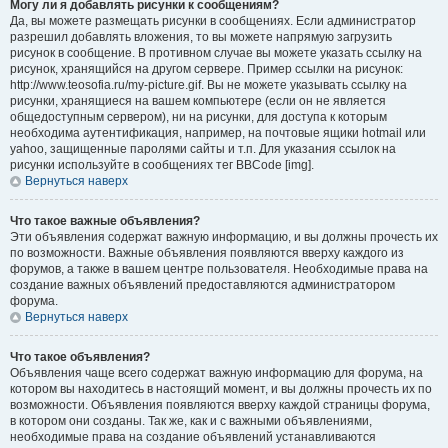
Могу ли я добавлять рисунки к сообщениям?
Да, вы можете размещать рисунки в сообщениях. Если администратор
разрешил добавлять вложения, то вы можете напрямую загрузить
рисунок в сообщение. В противном случае вы можете указать ссылку на
рисунок, хранящийся на другом сервере. Пример ссылки на рисунок:
http://www.teosofia.ru/my-picture.gif. Вы не можете указывать ссылку на
рисунки, хранящиеся на вашем компьютере (если он не является
общедоступным сервером), ни на рисунки, для доступа к которым
необходима аутентификация, например, на почтовые ящики hotmail или
yahoo, защищенные паролями сайты и т.п. Для указания ссылок на
рисунки используйте в сообщениях тег BBCode [img].
Вернуться наверх
Что такое важные объявления?
Эти объявления содержат важную информацию, и вы должны прочесть их
по возможности. Важные объявления появляются вверху каждого из
форумов, а также в вашем центре пользователя. Необходимые права на
создание важных объявлений предоставляются администратором
форума.
Вернуться наверх
Что такое объявления?
Объявления чаще всего содержат важную информацию для форума, на
котором вы находитесь в настоящий момент, и вы должны прочесть их по
возможности. Объявления появляются вверху каждой страницы форума,
в котором они созданы. Так же, как и с важными объявлениями,
необходимые права на создание объявлений устанавливаются