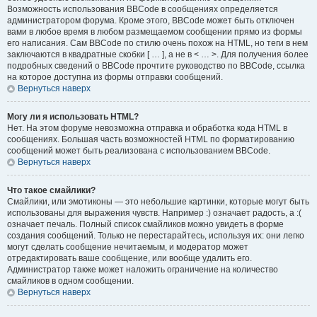
Возможность использования BBCode в сообщениях определяется
администратором форума. Кроме этого, BBCode может быть отключен
вами в любое время в любом размещаемом сообщении прямо из формы
его написания. Сам BBCode по стилю очень похож на HTML, но теги в нем
заключаются в квадратные скобки [ … ], а не в < … >. Для получения более
подробных сведений о BBCode прочтите руководство по BBCode, ссылка
на которое доступна из формы отправки сообщений.
Вернуться наверх
Могу ли я использовать HTML?
Нет. На этом форуме невозможна отправка и обработка кода HTML в
сообщениях. Большая часть возможностей HTML по форматированию
сообщений может быть реализована с использованием BBCode.
Вернуться наверх
Что такое смайлики?
Смайлики, или эмотиконы — это небольшие картинки, которые могут быть
использованы для выражения чувств. Например :) означает радость, а :(
означает печаль. Полный список смайликов можно увидеть в форме
создания сообщений. Только не перестарайтесь, используя их: они легко
могут сделать сообщение нечитаемым, и модератор может
отредактировать ваше сообщение, или вообще удалить его.
Администратор также может наложить ограничение на количество
смайликов в одном сообщении.
Вернуться наверх