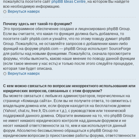
пожалуйста посетите сайт
phpBB Ideas Centre
, на котором Вы найдете
всю необходимую информацию.
Вернуться наверх
Почему здесь нет такой-то функции?
Это программное обеспечение создано и лицензировано phpBB Group.
Если вы считаете, что какая-то функция должна быть добавлена, то
посетите сайт phpbb.com и узнайте, что по этому поводу думает phpBB
Group. Пожалуйста, не оставляйте запросов о добавлении каких-либо
функций на форуме phpbb.com — phpBB Group использует SourceForge
для работы над новыми функциями. Пожалуйста, сначала просмотрите
форумы, чтобы выяснить, каково наше мнение по поводу данной функции
(если такое мнение у нас есть) и только после этого следуйте процедуре,
которая там будет описана.
Вернуться наверх
С кем можно связаться по вопросам некорректного использования или
юридических вопросов, связанных с этим форумом?
Вы можете связаться с любым из администраторов, перечисленных на
странице «Команда сайта». Если вы не получите ответа, то свяжитесь с
владельцем домена или, если форум находится на бесплатном домене
(Yahoo!, chat.ru, free.fr, f2s.com и т.д.), с руководством или технической
поддержкой данного домена. Обратите внимание на то, что phpBB Group
не имеет никакого юридического контроля над данным форумом и не
несет никакой ответственности за то, кем и как используется данный
форум. Абсолютно бессмысленно обращаться к phpBB Group по
юридическим вопросам (о приостановке работы форума, ответственности