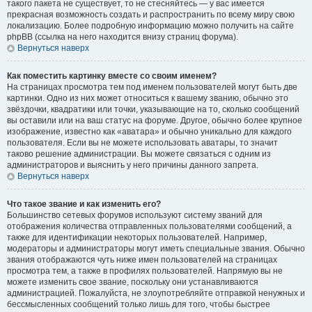
такого пакета не существует, то не стесняйтесь — у вас имеется
прекрасная возможность создать и распространить по всему миру свою
локализацию. Более подробную информацию можно получить на сайте
phpBB (ссылка на него находится внизу страниц форума).
Вернуться наверх
Как поместить картинку вместе со своим именем?
На страницах просмотра тем под именем пользователей могут быть две
картинки. Одно из них может относиться к вашему званию, обычно это
звёздочки, квадратики или точки, указывающие на то, сколько сообщений
вы оставили или на ваш статус на форуме. Другое, обычно более крупное
изображение, известно как «аватара» и обычно уникально для каждого
пользователя. Если вы не можете использовать аватары, то значит
таково решение администрации. Вы можете связаться с одним из
администраторов и выяснить у него причины данного запрета.
Вернуться наверх
Что такое звание и как изменить его?
Большинство сетевых форумов используют систему званий для
отображения количества отправленных пользователями сообщений, а
также для идентификации некоторых пользователей. Например,
модераторы и администраторы могут иметь специальные звания. Обычно
звания отображаются чуть ниже имен пользователей на страницах
просмотра тем, а также в профилях пользователей. Напрямую вы не
можете изменить свое звание, поскольку они устанавливаются
администрацией. Пожалуйста, не злоупотребляйте отправкой ненужных и
бессмысленных сообщений только лишь для того, чтобы быстрее