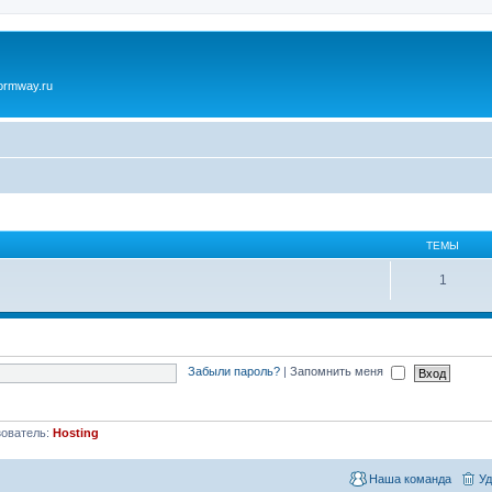
ormway.ru
ТЕМЫ
1
Забыли пароль?
|
Запомнить меня
зователь:
Hosting
Наша команда
Уд