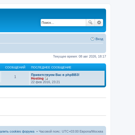
Вход
Текущее время: 08 авг 2026, 18:17
СООБЩЕНИЙ
ПОСЛЕДНЕЕ СООБЩЕНИЕ
Приветствуем Вас в phpBB3!
1
Hosting
П
22 фев 2016, 23:21
е
р
е
й
т
и
к
п
о
с
л
е
д
алить cookies форума
Часовой пояс: UTC+03:00 Европа/Москва
н