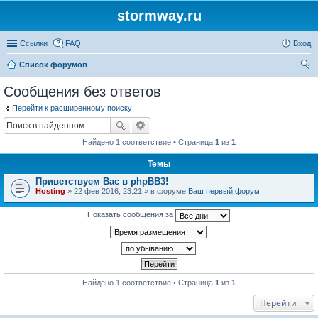
stormway.ru
Ссылки
FAQ
Вход
Список форумов
ои
Сообщения без ответов
ск
Перейти к расширенному поиску
Найдено 1 соответствие • Страница
1
из
1
Темы
Приветствуем Вас в phpBB3!
Hosting
» 22 фев 2016, 23:21 » в форуме
Ваш первый форум
Показать сообщения за
Найдено 1 соответствие • Страница
1
из
1
Перейти