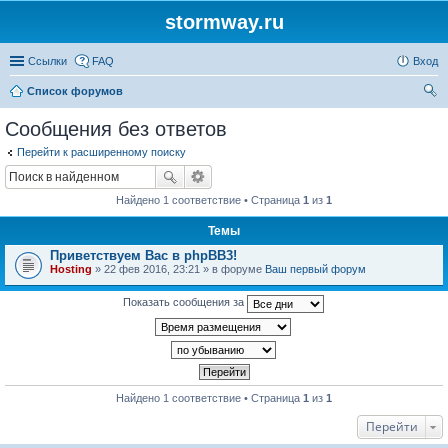
stormway.ru
Ссылки
FAQ
Вход
Список форумов
ои
Сообщения без ответов
ск
Перейти к расширенному поиску
Найдено 1 соответствие • Страница
1
из
1
Темы
Приветствуем Вас в phpBB3!
Hosting
» 22 фев 2016, 23:21 » в форуме
Ваш первый форум
Показать сообщения за
Найдено 1 соответствие • Страница
1
из
1
Перейти