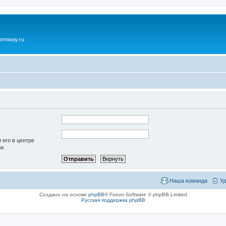
ormway.ru
 его в центре
и.
Наша команда
Уд
Создано на основе
phpBB
® Forum Software © phpBB Limited
Русская поддержка phpBB