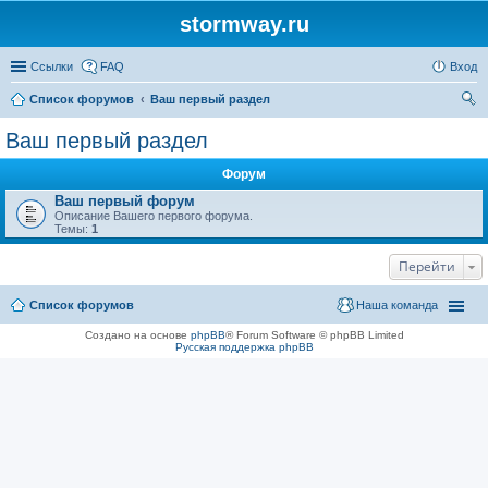
stormway.ru
Ссылки
FAQ
Вход
Список форумов
Ваш первый раздел
ои
Ваш первый раздел
ск
Форум
Ваш первый форум
Описание Вашего первого форума.
Темы:
1
Перейти
Список форумов
Наша команда
Создано на основе
phpBB
® Forum Software © phpBB Limited
Русская поддержка phpBB