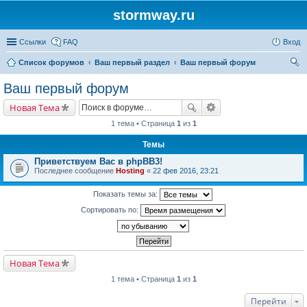
stormway.ru
Ссылки
FAQ
Вход
Список форумов
Ваш первый раздел
Ваш первый форум
ои
Ваш первый форум
ск
Новая Тема
1 тема • Страница
1
из
1
Темы
Приветствуем Вас в phpBB3!
Последнее сообщение
Hosting
«
22 фев 2016, 23:21
Показать темы за:
Сортировать по:
Новая Тема
1 тема • Страница
1
из
1
Перейти