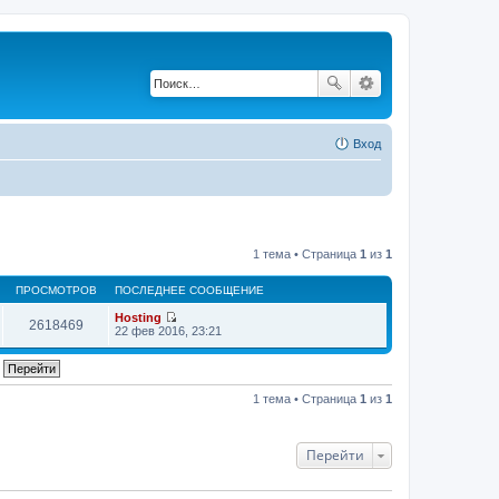
Вход
1 тема • Страница
1
из
1
ПРОСМОТРОВ
ПОСЛЕДНЕЕ СООБЩЕНИЕ
Hosting
2618469
П
22 фев 2016, 23:21
е
р
е
й
т
1 тема • Страница
1
из
1
и
к
п
о
Перейти
с
л
е