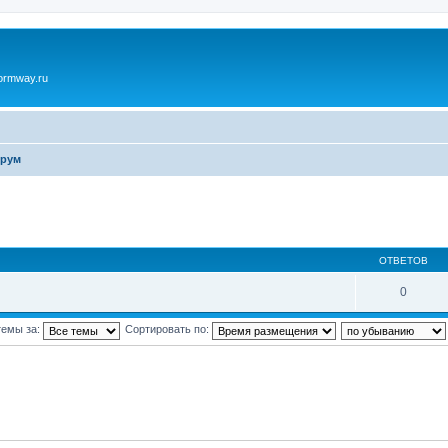
ormway.ru
орум
ОТВЕТОВ
0
темы за:
Сортировать по: