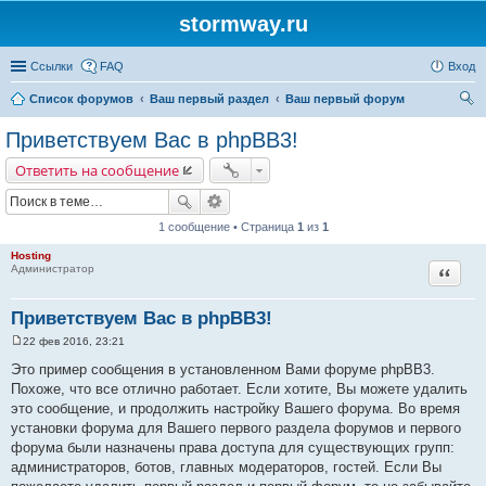
stormway.ru
Ссылки
FAQ
Вход
Список форумов
Ваш первый раздел
Ваш первый форум
ои
Приветствуем Вас в phpBB3!
ск
Ответить на сообщение
1 сообщение • Страница
1
из
1
Hosting
Цитата
Администратор
Приветствуем Вас в phpBB3!
22 фев 2016, 23:21
С
о
Это пример сообщения в установленном Вами форуме phpBB3.
о
Похоже, что все отлично работает. Если хотите, Вы можете удалить
б
щ
это сообщение, и продолжить настройку Вашего форума. Во время
е
установки форума для Вашего первого раздела форумов и первого
н
и
форума были назначены права доступа для существующих групп:
е
администраторов, ботов, главных модераторов, гостей. Если Вы