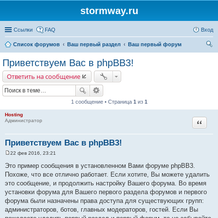
stormway.ru
Ссылки
FAQ
Вход
Список форумов
Ваш первый раздел
Ваш первый форум
ои
Приветствуем Вас в phpBB3!
ск
Ответить на сообщение
1 сообщение • Страница
1
из
1
Hosting
Цитата
Администратор
Приветствуем Вас в phpBB3!
22 фев 2016, 23:21
С
о
Это пример сообщения в установленном Вами форуме phpBB3.
о
Похоже, что все отлично работает. Если хотите, Вы можете удалить
б
щ
это сообщение, и продолжить настройку Вашего форума. Во время
е
установки форума для Вашего первого раздела форумов и первого
н
и
форума были назначены права доступа для существующих групп:
е
администраторов, ботов, главных модераторов, гостей. Если Вы